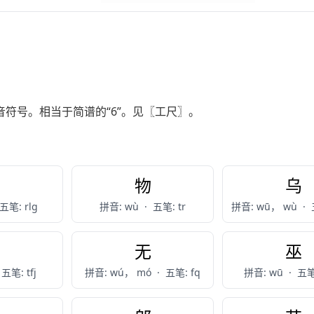
符号。相当于简谱的“6”。见〖工尺〗。
舞
物
乌
五笔: rlg
拼音: wù
·
五笔: tr
拼音: wū， wù
·
午
无
巫
五笔: tfj
拼音: wú， mó
·
五笔: fq
拼音: wū
·
五笔