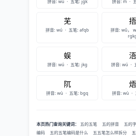
拼音: wù
·
五笔: jgk
拼音: ḿ
·
五
芜
拼音: wú
·
五笔: afqb
拼音: wǔ， 
rgk
蜈
拼音: wú
·
五笔: jkg
拼音: wú
·
阢
拼音: wù
·
五笔: bgq
拼音: wù
·
本页热门查询关键词：
五的五笔
五的拼音
五的
编码
五的五笔编码是什么
五五笔怎么样拆分
五