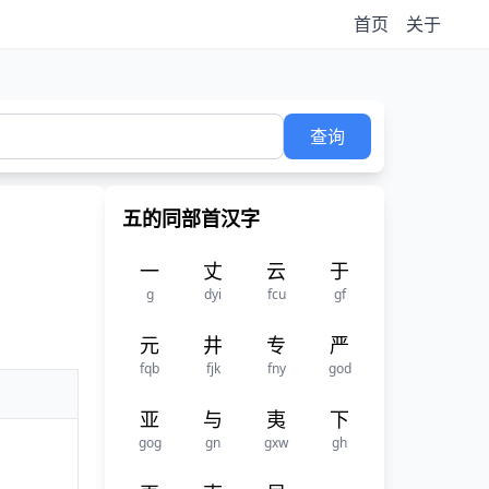
首页
关于
查询
五的同部首汉字
一
丈
云
于
g
dyi
fcu
gf
元
井
专
严
fqb
fjk
fny
god
亚
与
夷
下
gog
gn
gxw
gh