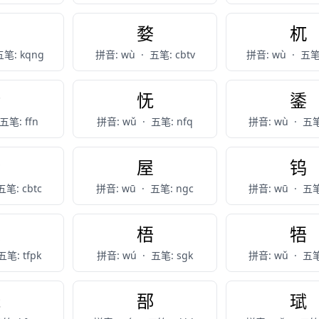
呜
婺
杌
五笔: kqng
拼音: wù
·
五笔: cbtv
拼音: wù
·
五笔:
圬
怃
鋈
五笔: ffn
拼音: wǔ
·
五笔: nfq
拼音: wù
·
五笔
骛
屋
钨
五笔: cbtc
拼音: wū
·
五笔: ngc
拼音: wū
·
五笔
迕
梧
牾
五笔: tfpk
拼音: wú
·
五笔: sgk
拼音: wǔ
·
五笔
呒
郚
珷