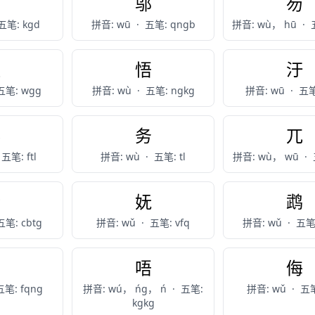
吴
邬
芴
五笔: kgd
拼音: wū
·
五笔: qngb
拼音: wù， hū
·
伍
悟
汙
五笔: wgg
拼音: wù
·
五笔: ngkg
拼音: wū
·
五笔
雾
务
兀
五笔: ftl
拼音: wù
·
五笔: tl
拼音: wù， wū
·
鹜
妩
鹉
五笔: cbtg
拼音: wǔ
·
五笔: vfq
拼音: wǔ
·
五笔:
坞
唔
侮
五笔: fqng
拼音: wú， ńg， ń
·
五笔:
拼音: wǔ
·
五笔
kgkg