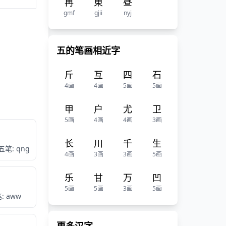
再
東
昼
gmf
gjii
nyj
五的笔画相近字
斤
互
四
石
4画
4画
5画
5画
甲
户
尤
卫
5画
4画
4画
3画
长
川
千
生
五笔: qng
4画
3画
3画
5画
乐
甘
万
凹
5画
5画
3画
5画
: aww