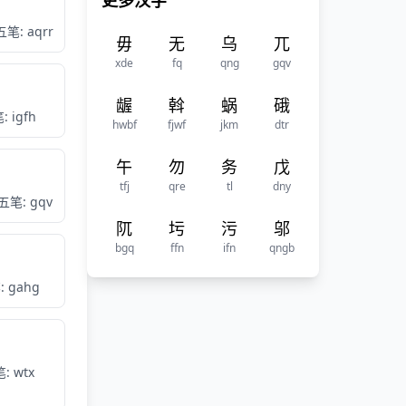
更多汉字
五笔: aqrr
毋
无
乌
兀
xde
fq
qng
gqv
龌
斡
蜗
硪
: igfh
hwbf
fjwf
jkm
dtr
午
勿
务
戊
tfj
qre
tl
dny
五笔: gqv
阢
圬
污
邬
bgq
ffn
ifn
qngb
 gahg
: wtx