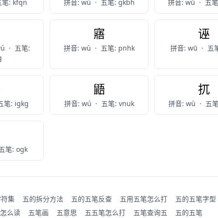
笔: kfqn
拼音: wú
·
五笔: gkbh
拼音: wǔ
·
五笔:
捂
寤
诬
wú
·
五笔:
拼音: wù
·
五笔: pnhk
拼音: wū
·
五笔
g
浯
鼯
扤
五笔: igkg
拼音: wú
·
五笔: vnuk
拼音: wù
·
五笔:
焐
五笔: ogk
字符集
五的拆分方法
五的五笔反查
五用五笔怎么打
五的五笔字型
怎么读
五笔画
五意思
五五笔怎么打
五笔查询五
五的五笔