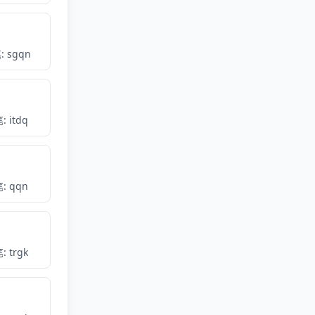
 sgqn
: itdq
: qqn
: trgk