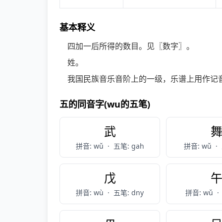
基本释义
四加一后所得的数目。见〖数字〗。
姓。
我国民族音乐音阶上的一级，乐谱上用作记音
五的同音字(wu的五笔)
武
拼音: wǔ
·
五笔: gah
拼音: wǔ
·
戊
拼音: wù
·
五笔: dny
拼音: wǔ
·