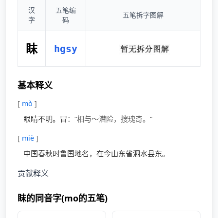
汉
五笔编
五笔拆字图解
字
码
眜
hgsy
基本释义
[
mò
]
眼睛不明。冒
：“相与～潜险，搜瑰奇。”
[
miè
]
中国春秋时鲁国地名，在今山东省泗水县东。
贡献释义
眜的同音字(mo的五笔)