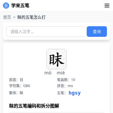
学来五笔
首页
>
眜的五笔怎么打
查询
mò
miè
部首：目
笔画数：10
字符集：GBK
拼音：mo
hgsy
繁体：眜
五笔：
眜的五笔编码和拆分图解