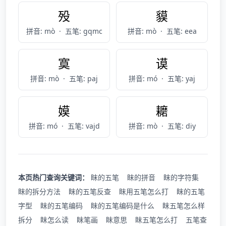
殁
貘
拼音: mò
·
五笔: gqmc
拼音: mò
·
五笔: eea
寞
谟
拼音: mò
·
五笔: paj
拼音: mó
·
五笔: yaj
嫫
耱
拼音: mó
·
五笔: vajd
拼音: mò
·
五笔: diy
本页热门查询关键词：
眜的五笔
眜的拼音
眜的字符集
眜的拆分方法
眜的五笔反查
眜用五笔怎么打
眜的五笔
字型
眜的五笔编码
眜的五笔编码是什么
眜五笔怎么样
拆分
眜怎么读
眜笔画
眜意思
眜五笔怎么打
五笔查