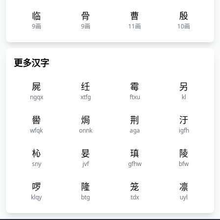
临
骨
曹
殷
9画
9画
11画
10画
更多汉字
屍
纴
霉
另
ngqx
xtfg
ftxu
kl
嚳
焗
荆
汙
wfqk
onnk
aga
igfh
杺
妟
瑱
陵
sny
jvf
gfhw
bfw
啰
隆
笼
凛
klqy
btg
tdx
uyl