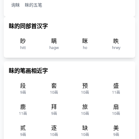
询眜
眜的五笔
眜的同部首汉字
眇
瞒
眯
眣
hitt
hagw
ho
hrwy
眜的笔画相近字
段
套
预
盛
9画
10画
10画
11画
鹿
拜
旅
扇
11画
9画
10画
10画
贰
逐
缺
美
9画
10画
10画
9画