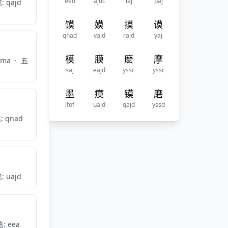
eed
ajdc
iaj
paj
: qajd
馍
嫫
摸
谟
qnad
vajd
rajd
yaj
模
膜
麽
摩
 ma
·
五
saj
eajd
yssc
yssr
墨
瘼
镆
磨
lfof
uajd
qajd
yssd
: qnad
: uajd
: eea