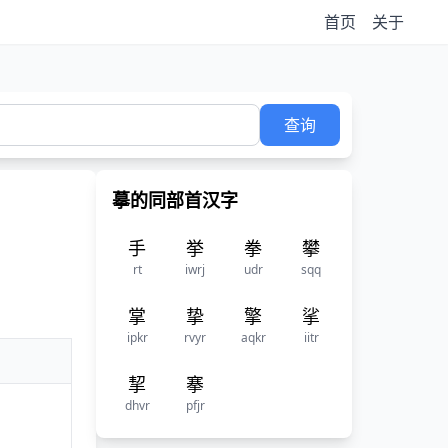
首页
关于
查询
摹的同部首汉字
手
挙
拳
攀
rt
iwrj
udr
sqq
掌
挚
擎
挲
ipkr
rvyr
aqkr
iitr
挈
搴
dhvr
pfjr