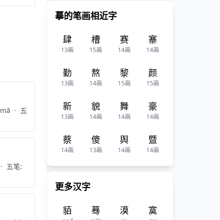
摹的笔画相近字
肆
槽
赛
寨
13画
15画
14画
14画
勤
熬
黎
颜
13画
14画
15画
15画
新
貌
舞
豪
 mā
·
五
13画
14画
14画
14画
蔡
傻
舆
暨
14画
13画
14画
14画
·
五笔:
更多汉字
貊
蓦
漠
寞