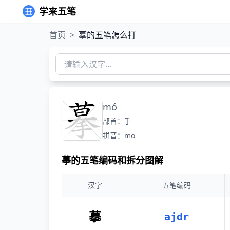
学来五笔
首页
>
摹的五笔怎么打
mó
部首：手
拼音：mo
摹的五笔编码和拆分图解
汉字
五笔编码
摹
ajdr