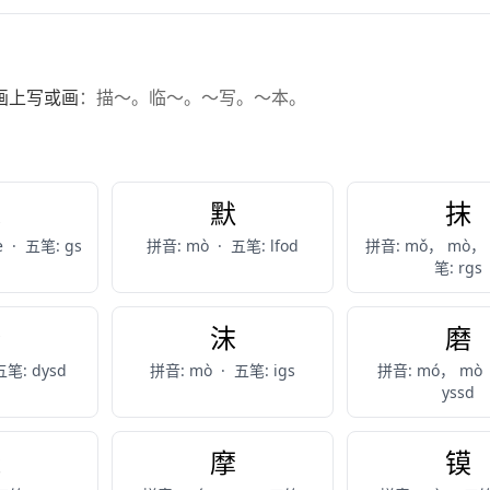
画上写或画
：描～。临～。～写。～本。
末
默
抹
e
·
五笔: gs
拼音: mò
·
五笔: lfod
拼音: mǒ， mò，
笔: rgs
礳
沫
磨
五笔: dysd
拼音: mò
·
五笔: igs
拼音: mó， mò
yssd
魔
摩
镆