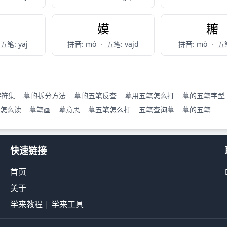
谟
嫫
耱
五笔: yaj
拼音: mó
·
五笔: vajd
拼音: mò
·
五笔
字符集
摹的拆分方法
摹的五笔反查
摹用五笔怎么打
摹的五笔字型
怎么读
摹笔画
摹意思
摹五笔怎么打
五笔查询摹
摹的五笔
快速链接
首页
关于
学来教程
|
学来工具