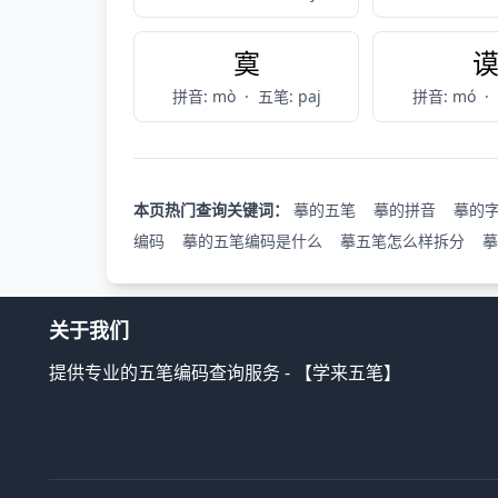
寞
拼音: mò
·
五笔: paj
拼音: mó
·
本页热门查询关键词：
摹的五笔
摹的拼音
摹的
编码
摹的五笔编码是什么
摹五笔怎么样拆分
摹
关于我们
提供专业的五笔编码查询服务 - 【学来五笔】