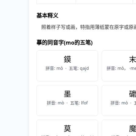
基本释义
照着样子写或画，特指用薄纸蒙在原字或原
摹的同音字(mo的五笔)
鏌
拼音: mò
·
五笔: qajd
拼音: mò， ·m
墨
拼音: mò
·
五笔: lfof
拼音: mò
·
莫