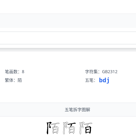
笔画数：8
字符集：GB2312
bdj
繁体：陌
五笔：
五笔拆字图解