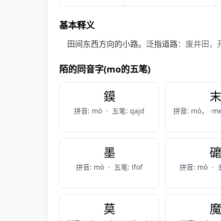
基本释义
田间东西方向的小路。泛指道路
：废井田，
陌的同音字(mo的五笔)
鏌
拼音: mò
·
五笔: qajd
拼音: mò， ·m
墨
拼音: mò
·
五笔: lfof
拼音: mò
·
莫