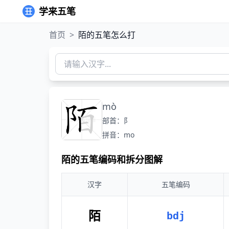
学来五笔
首页
>
陌的五笔怎么打
mò
部首：阝
拼音：mo
陌的五笔编码和拆分图解
汉字
五笔编码
陌
bdj