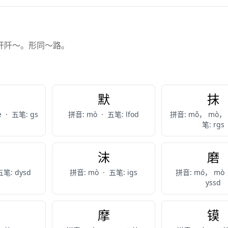
开阡～。形同～路。
末
默
抹
e
·
五笔: gs
拼音: mò
·
五笔: lfod
拼音: mǒ， mò，
笔: rgs
礳
沫
磨
五笔: dysd
拼音: mò
·
五笔: igs
拼音: mó， mò
yssd
魔
摩
镆