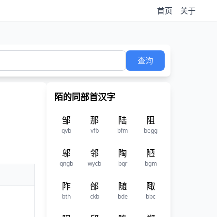
首页
关于
查询
陌的同部首汉字
邹
那
陆
阻
qvb
vfb
bfm
begg
邬
邻
陶
陋
qngb
wycb
bqr
bgm
阼
邰
随
陬
bth
ckb
bde
bbc