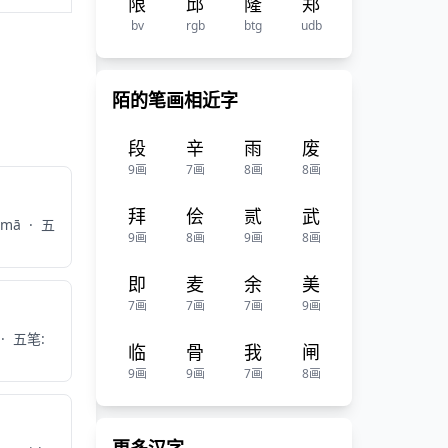
限
邱
隆
郑
bv
rgb
btg
udb
陌的笔画相近字
段
辛
雨
废
9画
7画
8画
8画
拜
侩
贰
武
 mā
·
五
9画
8画
9画
8画
即
麦
余
美
7画
7画
7画
9画
·
五笔:
临
骨
我
闸
9画
9画
7画
8画