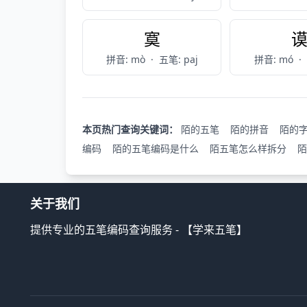
寞
拼音: mò
·
五笔: paj
拼音: mó
·
本页热门查询关键词：
陌的五笔
陌的拼音
陌的
编码
陌的五笔编码是什么
陌五笔怎么样拆分
陌
关于我们
提供专业的五笔编码查询服务 - 【学来五笔】