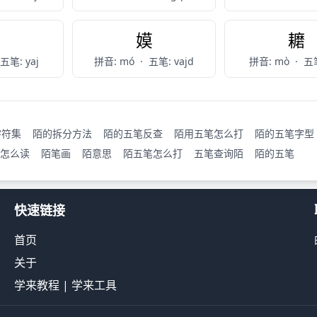
谟
嫫
耱
五笔: yaj
拼音: mó
·
五笔: vajd
拼音: mò
·
五笔
字符集
陌的拆分方法
陌的五笔反查
陌用五笔怎么打
陌的五笔字型
怎么读
陌笔画
陌意思
陌五笔怎么打
五笔查询陌
陌的五笔
快速链接
首页
关于
学来教程
|
学来工具