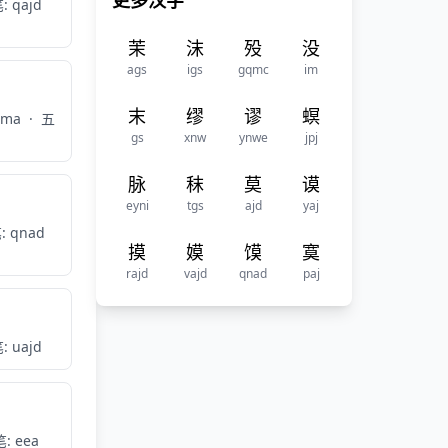
更多汉字
: qajd
茉
沫
殁
没
ags
igs
gqmc
im
末
缪
谬
螟
 ma
·
五
gs
xnw
ynwe
jpj
脉
秣
莫
谟
eyni
tgs
ajd
yaj
: qnad
摸
嫫
馍
寞
rajd
vajd
qnad
paj
: uajd
: eea