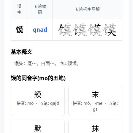
汉
五笔编
五笔拆字图解
字
码
馍
qnad
基本释义
馒头
：蒸～。白面～。也叫馍馍。
馍的同音字(mo的五笔)
鏌
末
拼音: mò
·
五笔: qajd
拼音: mò， ·me
·
五笔:
gs
默
抹