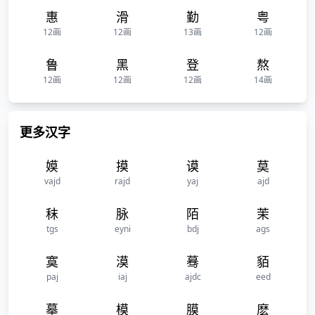
惠
滑
勤
粤
12画
12画
13画
12画
鲁
黑
登
熬
12画
12画
12画
14画
更多汉字
嫫
摸
谟
莫
vajd
rajd
yaj
ajd
秣
脉
陌
茉
tgs
eyni
bdj
ags
寞
漠
蓦
貊
paj
iaj
ajdc
eed
摹
模
膜
麽