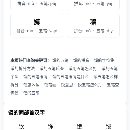
拼音: mò
·
五笔: paj
拼音: mó
·
五笔: yaj
嫫
耱
拼音: mó
·
五笔: vajd
拼音: mò
·
五笔: diy
本页热门查询关键词：
馍的五笔
馍的拼音
馍的字符集
馍的拆分方法
馍的五笔反查
馍用五笔怎么打
馍的五笔
字型
馍的五笔编码
馍的五笔编码是什么
馍五笔怎么样
拆分
馍怎么读
馍笔画
馍意思
馍五笔怎么打
五笔查
询馍
馍的五笔
馍的同部首汉字
饮
饰
馕
饶