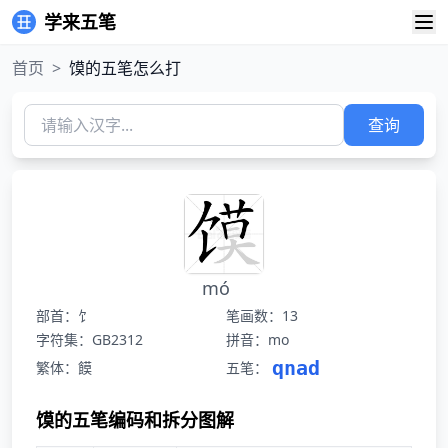
学来五笔
首页
>
馍的五笔怎么打
查询
mó
部首：饣
笔画数：13
字符集：GB2312
拼音：mo
qnad
繁体：饃
五笔：
馍的五笔编码和拆分图解