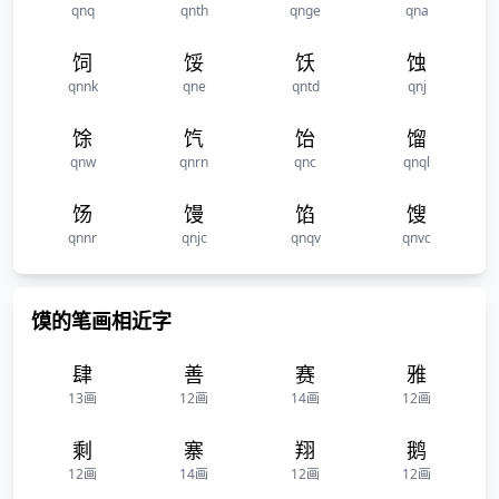
qnq
qnth
qnge
qna
饲
馁
饫
蚀
qnnk
qne
qntd
qnj
馀
饩
饴
馏
qnw
qnrn
qnc
qnql
饧
馒
馅
馊
qnnr
qnjc
qnqv
qnvc
馍的笔画相近字
肆
善
赛
雅
13画
12画
14画
12画
剩
寨
翔
鹅
12画
14画
12画
12画