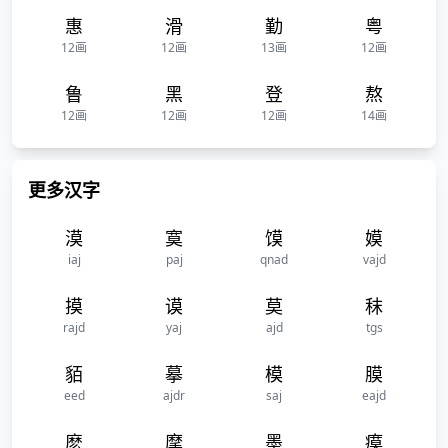
惠
滑
勤
粤
12画
12画
13画
12画
鲁
黑
登
熬
12画
12画
12画
14画
更多汉字
漠
寞
馍
嫫
iaj
paj
qnad
vajd
摸
谟
莫
秣
rajd
yaj
ajd
tgs
貊
摹
模
膜
eed
ajdr
saj
eajd
麽
摩
墨
瘼