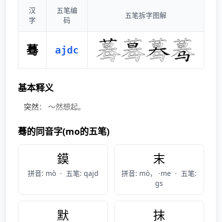
汉
五笔编
五笔拆字图解
字
码
蓦
ajdc
基本释义
突然
： ～然想起。
蓦的同音字(mo的五笔)
鏌
末
拼音: mò
·
五笔: qajd
拼音: mò， ·me
·
五笔:
gs
默
抹