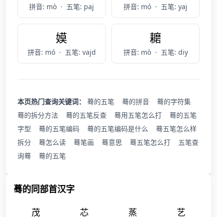
拼音: mò
·
五笔: paj
拼音: mó
·
五笔: yaj
嫫
耱
拼音: mó
·
五笔: vajd
拼音: mò
·
五笔: diy
本页热门查询关键词：
蓦的五笔
蓦的拼音
蓦的字符集
蓦的拆分方法
蓦的五笔反查
蓦用五笔怎么打
蓦的五笔
字型
蓦的五笔编码
蓦的五笔编码是什么
蓦五笔怎么样
拆分
蓦怎么读
蓦笔画
蓦意思
蓦五笔怎么打
五笔查
询蓦
蓦的五笔
蓦的同部首汉字
茂
芯
蒸
艺