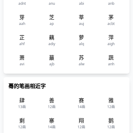
adnt
anu
abi
anb
芽
芝
莘
茅
aah
ap
auj
acbt
芷
藕
萝
萍
ahf
adiy
alq
aigh
萧
蕞
苏
蔬
avi
ajb
alw
anh
蓦的笔画相近字
肆
善
赛
雅
13画
12画
14画
12画
剩
寨
翔
鹅
12画
14画
12画
12画