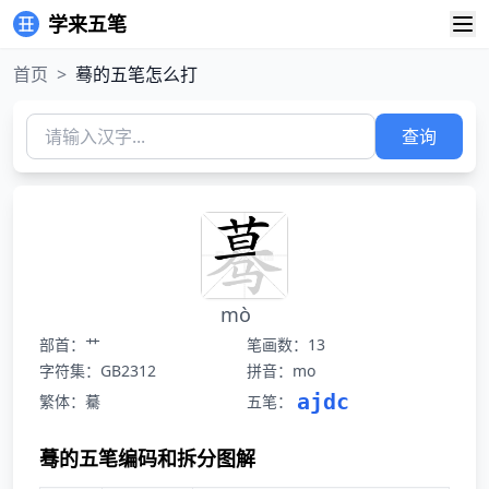
学来五笔
首页
>
蓦的五笔怎么打
查询
mò
部首：艹
笔画数：13
字符集：GB2312
拼音：mo
ajdc
繁体：驀
五笔：
蓦的五笔编码和拆分图解