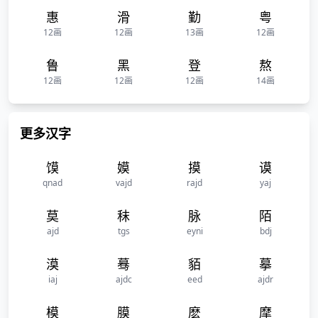
惠
滑
勤
粤
12画
12画
13画
12画
鲁
黑
登
熬
12画
12画
12画
14画
更多汉字
馍
嫫
摸
谟
qnad
vajd
rajd
yaj
莫
秣
脉
陌
ajd
tgs
eyni
bdj
漠
蓦
貊
摹
iaj
ajdc
eed
ajdr
模
膜
麽
摩