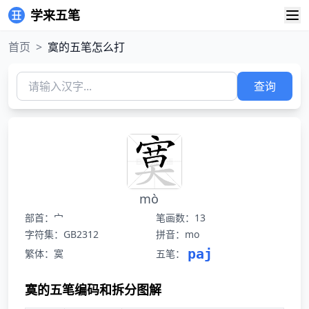
学来五笔
首页
>
寞的五笔怎么打
查询
mò
部首：宀
笔画数：13
字符集：GB2312
拼音：mo
paj
繁体：寞
五笔：
寞的五笔编码和拆分图解