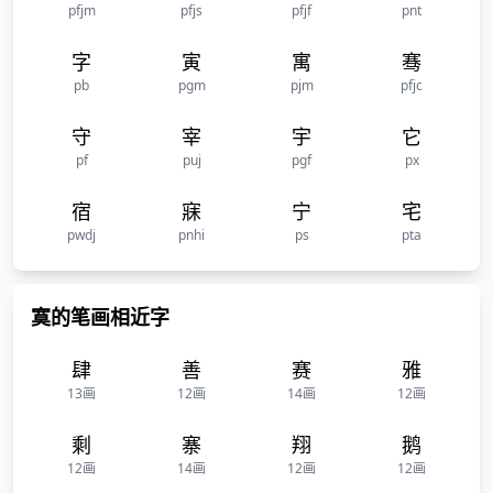
pfjm
pfjs
pfjf
pnt
字
寅
寓
骞
pb
pgm
pjm
pfjc
守
宰
宇
它
pf
puj
pgf
px
宿
寐
宁
宅
pwdj
pnhi
ps
pta
寞的笔画相近字
肆
善
赛
雅
13画
12画
14画
12画
剩
寨
翔
鹅
12画
14画
12画
12画