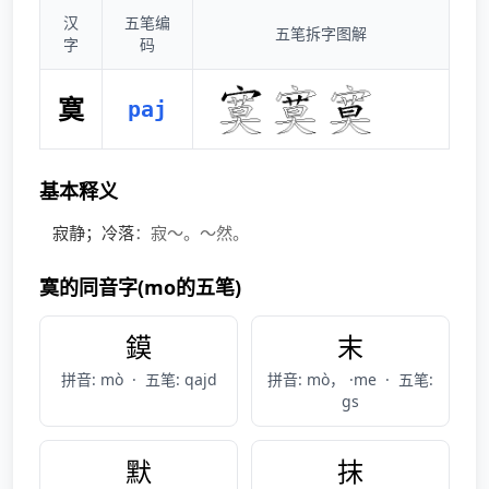
汉
五笔编
五笔拆字图解
字
码
寞
paj
基本释义
寂静；冷落
：寂～。～然。
寞的同音字(mo的五笔)
鏌
末
拼音: mò
·
五笔: qajd
拼音: mò， ·me
·
五笔:
gs
默
抹