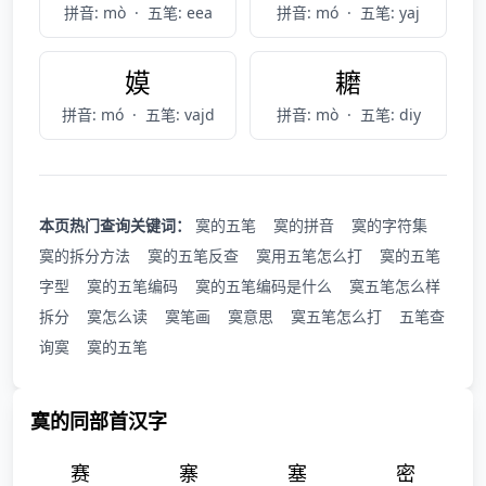
拼音: mò
·
五笔: eea
拼音: mó
·
五笔: yaj
嫫
耱
拼音: mó
·
五笔: vajd
拼音: mò
·
五笔: diy
本页热门查询关键词：
寞的五笔
寞的拼音
寞的字符集
寞的拆分方法
寞的五笔反查
寞用五笔怎么打
寞的五笔
字型
寞的五笔编码
寞的五笔编码是什么
寞五笔怎么样
拆分
寞怎么读
寞笔画
寞意思
寞五笔怎么打
五笔查
询寞
寞的五笔
寞的同部首汉字
赛
寨
塞
密