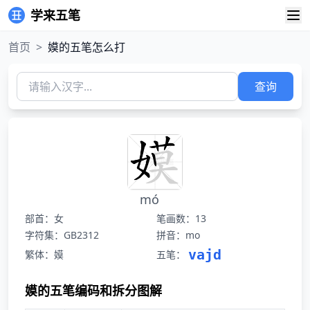
学来五笔
首页
>
嫫的五笔怎么打
查询
mó
部首：女
笔画数：13
字符集：GB2312
拼音：mo
vajd
繁体：嫫
五笔：
嫫的五笔编码和拆分图解