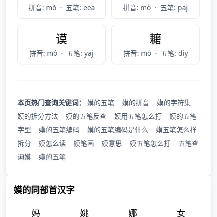
拼音: mò
·
五笔: eea
拼音: mò
·
五笔: paj
谟
耱
拼音: mó
·
五笔: yaj
拼音: mò
·
五笔: diy
本页热门查询关键词：
嫫的五笔
嫫的拼音
嫫的字符集
嫫的拆分方法
嫫的五笔反查
嫫用五笔怎么打
嫫的五笔
字型
嫫的五笔编码
嫫的五笔编码是什么
嫫五笔怎么样
拆分
嫫怎么读
嫫笔画
嫫意思
嫫五笔怎么打
五笔查
询嫫
嫫的五笔
嫫的同部首汉字
妈
姚
娜
女