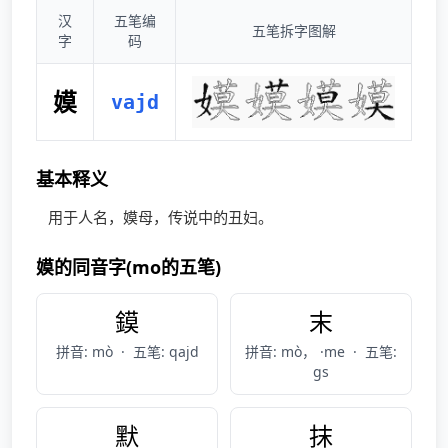
汉
五笔编
五笔拆字图解
字
码
嫫
vajd
基本释义
用于人名，嫫母，传说中的丑妇。
嫫的同音字(mo的五笔)
鏌
末
拼音: mò
·
五笔: qajd
拼音: mò， ·me
·
五笔:
gs
默
抹