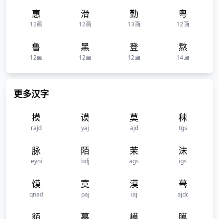
惠
滑
勤
粤
12画
12画
13画
12画
鲁
黑
登
熬
12画
12画
12画
14画
更多汉字
摸
谟
莫
秣
rajd
yaj
ajd
tgs
脉
陌
茉
沫
eyni
bdj
ags
igs
馍
寞
漠
蓦
qnad
paj
iaj
ajdc
貊
摹
模
膜