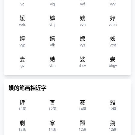
vc
viq
vvf
vvv
媛
嬶
嫂
妤
vefc
vthj
vvh
vcbh
婷
嬉
嬷
姊
vyp
vfk
vys
vtnt
妻
她
婆
妛
gv
vbn
ihcv
bhgv
嫫的笔画相近字
肆
善
赛
雅
13画
12画
14画
12画
剩
寨
翔
鹅
12画
14画
12画
12画