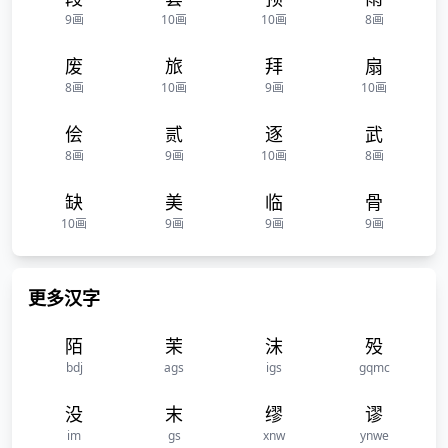
9画
10画
10画
8画
废
旅
拜
扇
8画
10画
9画
10画
侩
贰
逐
武
8画
9画
10画
8画
缺
美
临
骨
10画
9画
9画
9画
更多汉字
陌
茉
沫
殁
bdj
ags
igs
gqmc
没
末
缪
谬
im
gs
xnw
ynwe