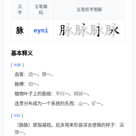
汉
五笔编
五笔拆字图解
字
码
脉
eyni
基本释义
[
mài
]
血管
：动～。静～。
脉搏
：切～。
植物叶子上的筋络
：平行～。网状～。
连贯分布成为一个系统的东西
：山～。矿～。
[
mò
]
〔脉脉〕原指凝视。后多用来形容深含感情的样子
：温
情～。