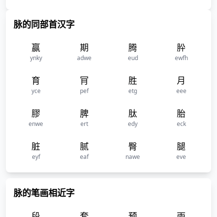
脉的同部首汉字
赢
期
腾
肸
ynky
adwe
eud
ewfh
育
肎
胜
月
yce
pef
etg
eee
膠
脾
肽
胎
enwe
ert
edy
eck
脏
腻
臀
腿
eyf
eaf
nawe
eve
脉的笔画相近字
段
套
预
雨