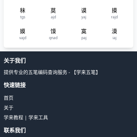
秣
莫
谟
摸
tgs
ajd
yaj
rajd
嫫
馍
寞
漠
vajd
qnad
paj
iaj
关于我们
提供专业的五笔编码查询服务 - 【学来五笔】
快速链接
首页
关于
学来教程
|
学来工具
联系我们