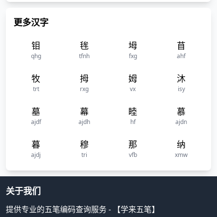
更多汉字
钼
毪
坶
苜
qhg
tfnh
fxg
ahf
牧
拇
姆
沐
trt
rxg
vx
isy
墓
幕
睦
慕
ajdf
ajdh
hf
ajdn
暮
穆
那
纳
ajdj
tri
vfb
xmw
关于我们
提供专业的五笔编码查询服务 - 【学来五笔】