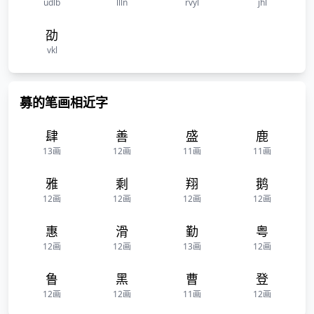
udlb
llln
rvyl
jhl
劭
vkl
募的笔画相近字
肆
善
盛
鹿
13画
12画
11画
11画
雅
剩
翔
鹅
12画
12画
12画
12画
惠
滑
勤
粤
12画
12画
13画
12画
鲁
黑
曹
登
12画
12画
11画
12画