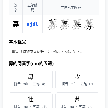
汉
五笔编
五笔拆字图解
字
码
募
ajdl
基本释义
募集（财物或兵员等）
：～捐。～款。招～。
募的同音字(mu的五笔)
母
牧
拼音: mǔ
·
五笔: xgu
拼音: mù
·
五笔: trt
牡
慕
拼音: mǔ
·
五笔: trfg
拼音: mù
·
五笔: ajdn