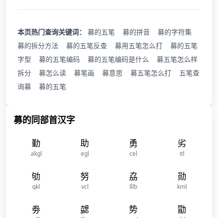
本页热门查询关键词：
募的五笔
募的拼音
募的字符集
募的拆分方法
募的五笔反查
募用五笔怎么打
募的五笔
字型
募的五笔编码
募的五笔编码是什么
募五笔怎么样
拆分
募怎么读
募笔画
募意思
募五笔怎么打
五笔查
询募
募的五笔
募的同部首汉字
勤
助
勇
劣
akgl
egl
cel
itl
劬
努
劦
勋
qkl
vcl
lllb
kml
劵
勰
势
勖