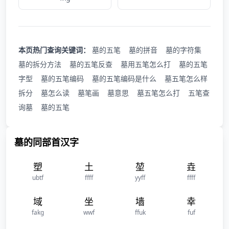
本页热门查询关键词：
墓的五笔
墓的拼音
墓的字符集
墓的拆分方法
墓的五笔反查
墓用五笔怎么打
墓的五笔
字型
墓的五笔编码
墓的五笔编码是什么
墓五笔怎么样
拆分
墓怎么读
墓笔画
墓意思
墓五笔怎么打
五笔查
询墓
墓的五笔
墓的同部首汉字
塑
土
堃
垚
ubtf
ffff
yyff
ffff
域
坐
墙
幸
fakg
wwf
ffuk
fuf