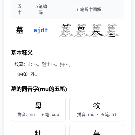
汉
五笔编
五笔拆字图解
字
码
墓
ajdf
基本释义
坟墓
：公～。烈士～。扫～。
（Mù）姓。
墓的同音字(mu的五笔)
母
牧
拼音: mǔ
·
五笔: xgu
拼音: mù
·
五笔: trt
牡
慕