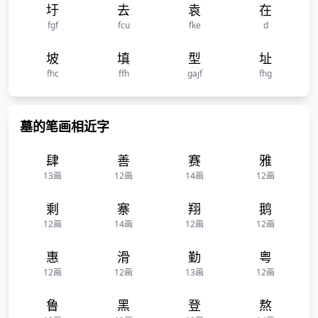
圩
去
袁
在
fgf
fcu
fke
d
坡
填
型
址
fhc
ffh
gajf
fhg
墓的笔画相近字
肆
善
赛
雅
13画
12画
14画
12画
剩
寨
翔
鹅
12画
14画
12画
12画
惠
滑
勤
粤
12画
12画
13画
12画
鲁
黑
登
熬