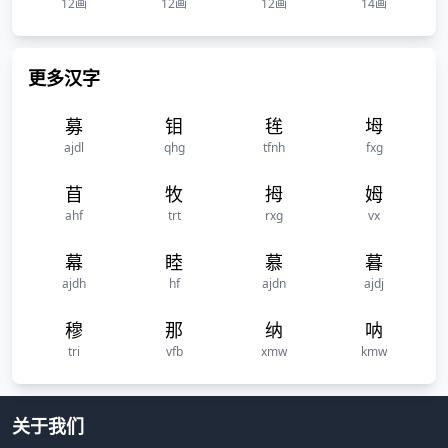
12画
12画
12画
14画
更多汉字
募
钼
毪
坶
ajdl
qhg
tfnh
fxg
苜
牧
拇
姆
ahf
trt
rxg
vx
幕
睦
慕
暮
ajdh
hf
ajdn
ajdj
穆
那
纳
呐
tri
vfb
xmw
kmw
关于我们