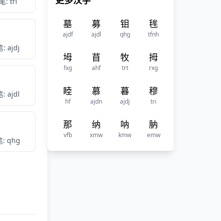
更多汉字
: tri
墓
募
钼
毪
ajdf
ajdl
qhg
tfnh
: ajdj
坶
苜
牧
拇
fxg
ahf
trt
rxg
睦
慕
暮
穆
: ajdl
hf
ajdn
ajdj
tri
那
纳
呐
肭
vfb
xmw
kmw
emw
: qhg