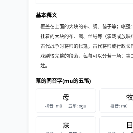
基本释义
覆盖在上面的大块的布、绸、毡子等；帐篷
挂着的大块的布、绸、丝绒等（演戏或放映
古代战争时将帅的帐篷；古代将帅或行政长
戏剧较完整的段落，每幕可以分若干场
：第
姓。
幕的同音字(mu的五笔)
母
拼音: mǔ
·
五笔: xgu
拼音: mù
·
霂