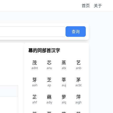
首页
关于
查询
幕的同部首汉字
茂
芯
蒸
艺
adnt
anu
abi
anb
芽
芝
莘
茅
aah
ap
auj
acbt
芷
藕
萝
萍
ahf
adiy
alq
aigh