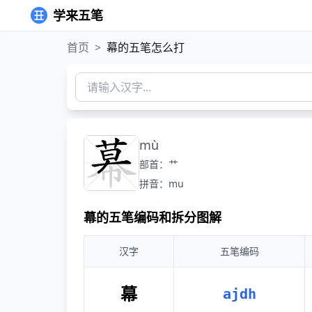
学来五笔
首页
>
幕的五笔怎么打
mù
部首：艹
拼音：mu
幕的五笔编码和拆分图解
汉字
五笔编码
幕
ajdh