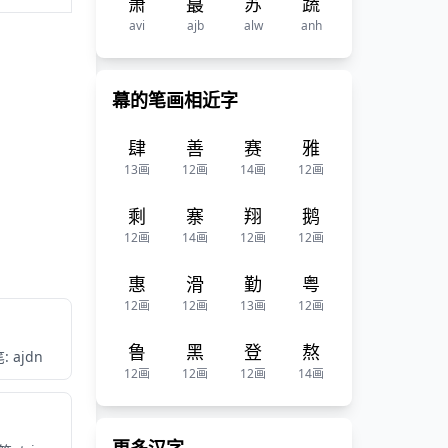
萧
蕞
苏
蔬
avi
ajb
alw
anh
幕的笔画相近字
肆
善
赛
雅
13画
12画
14画
12画
剩
寨
翔
鹅
12画
14画
12画
12画
惠
滑
勤
粤
12画
12画
13画
12画
鲁
黑
登
熬
: ajdn
12画
12画
12画
14画