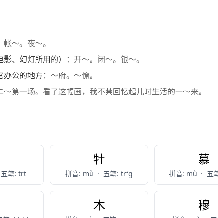
：帐～。夜～。
电影、幻灯所用的）
：开～。闭～。银～。
官办公的地方
：～府。～僚。
二～第一场。看了这幅画，我不禁回忆起儿时生活的一～来。
牧
牡
慕
五笔: trt
拼音: mǔ
·
五笔: trfg
拼音: mù
·
五笔
目
木
穆