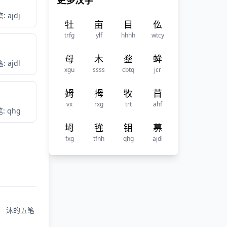
更多汉字
: ajdj
牡
亩
目
仫
trfg
ylf
hhhh
wtcy
母
木
鍪
蛑
: ajdl
xgu
ssss
cbtq
jcr
姆
拇
牧
苜
vx
rxg
trt
ahf
: qhg
坶
毪
钼
募
fxg
tfnh
qhg
ajdl
沐的五笔