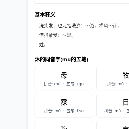
基本释义
洗头发，也泛指洗涤
：～浴。栉风～雨。
借指蒙受
：～恩。
姓。
沐的同音字(mu的五笔)
母
拼音: mǔ
·
五笔: xgu
拼音: mù
·
霂
拼音: mù
·
五笔: fisu
拼音: mù
·