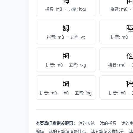
畮
拼音: mǔ
·
五笔: ltxu
拼音: mǔ
·
姆
拼音: mǔ
·
五笔: vx
拼音: mù
·
拇
拼音: mǔ
·
五笔: rxg
拼音: mù
·
坶
拼音: mù， mǔ
·
五笔: fxg
拼音: mú
·
本页热门查询关键词：
沐的五笔
沐的拼音
沐的
编码
沐的五笔编码是什么
沐五笔怎么样拆分
沐