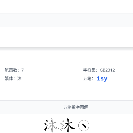
笔画数：7
字符集：GB2312
isy
繁体：沐
五笔：
五笔拆字图解