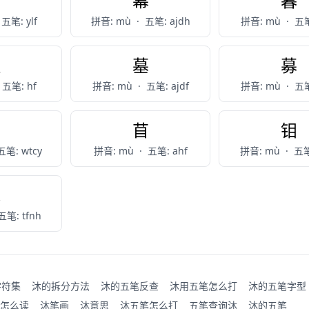
亩
幕
暮
五笔: ylf
拼音: mù
·
五笔: ajdh
拼音: mù
·
五笔
睦
墓
募
五笔: hf
拼音: mù
·
五笔: ajdf
拼音: mù
·
五笔
仫
苜
钼
五笔: wtcy
拼音: mù
·
五笔: ahf
拼音: mù
·
五笔
毪
五笔: tfnh
字符集
沐的拆分方法
沐的五笔反查
沐用五笔怎么打
沐的五笔字型
怎么读
沐笔画
沐意思
沐五笔怎么打
五笔查询沐
沐的五笔