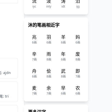
流
泼
涛
汨
iyc
inty
idt
ijg
沐的笔画相近字
兆
羽
羊
妈
6画
6画
6画
6画
辛
雨
年
废
7画
8画
6画
8画
舟
侩
武
即
: ajdn
6画
8画
8画
7画
麦
余
早
农
7画
7画
6画
6画
: tri