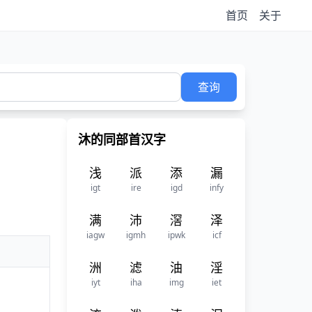
首页
关于
查询
沐的同部首汉字
浅
派
添
漏
igt
ire
igd
infy
满
沛
滘
泽
iagw
igmh
ipwk
icf
洲
滤
油
淫
iyt
iha
img
iet