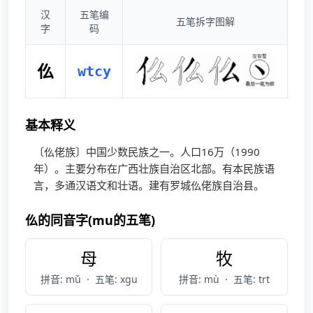
汉
五笔编
五笔拆字图解
字
码
仫
wtcy
基本释义
〔仫佬族〕中国少数民族之一。人口16万（1990
年）。主要分布在广西壮族自治区北部。有本民族语
言，多通汉语文和壮语。建有罗城仫佬族自治县。
仫的同音字(mu的五笔)
母
牧
拼音: mǔ
·
五笔: xgu
拼音: mù
·
五笔: trt