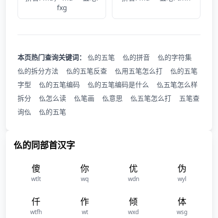
fxg
本页热门查询关键词：
仫的五笔
仫的拼音
仫的字符集
仫的拆分方法
仫的五笔反查
仫用五笔怎么打
仫的五笔
字型
仫的五笔编码
仫的五笔编码是什么
仫五笔怎么样
拆分
仫怎么读
仫笔画
仫意思
仫五笔怎么打
五笔查
询仫
仫的五笔
仫的同部首汉字
傻
你
优
伪
wtlt
wq
wdn
wyl
仟
作
倾
体
wtfh
wt
wxd
wsg