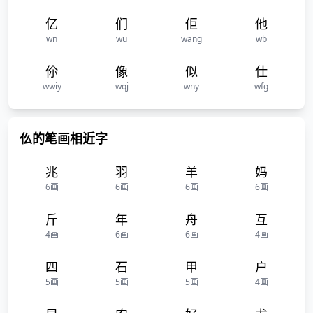
亿
们
佢
他
wn
wu
wang
wb
伱
像
似
仕
wwiy
wqj
wny
wfg
仫的笔画相近字
兆
羽
羊
妈
6画
6画
6画
6画
斤
年
舟
互
4画
6画
6画
4画
四
石
甲
户
5画
5画
5画
4画