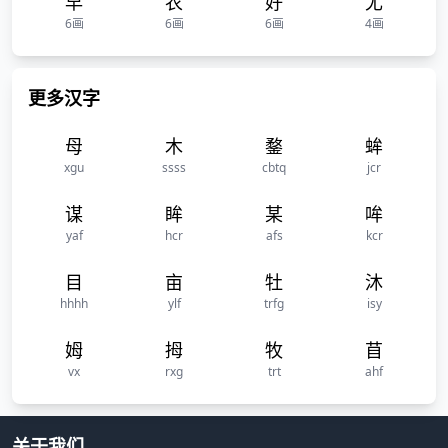
早
农
好
尤
6画
6画
6画
4画
更多汉字
母
木
鍪
蛑
xgu
ssss
cbtq
jcr
谋
眸
某
哞
yaf
hcr
afs
kcr
目
亩
牡
沐
hhhh
ylf
trfg
isy
姆
拇
牧
苜
vx
rxg
trt
ahf
关于我们