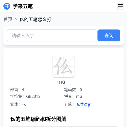
学来五笔
首页
>
仫的五笔怎么打
查询
mù
部首：亻
笔画数：5
字符集：GB2312
拼音：mu
wtcy
繁体：仫
五笔：
仫的五笔编码和拆分图解