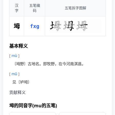
汉
五笔编
五笔拆字图解
字
码
坶
fxg
基本释义
[
mù
]
〔坶野〕古地名。即牧野，在今河南淇县。
[
mǔ
]
见〔垆坶〕
贡献释义
坶的同音字(mu的五笔)