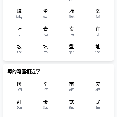
域
坐
墙
幸
fakg
wwf
ffuk
fuf
圩
去
袁
在
fgf
fcu
fke
d
坡
填
型
址
fhc
ffh
gajf
fhg
坶的笔画相近字
段
辛
雨
废
9画
7画
8画
8画
拜
侩
贰
武
9画
8画
9画
8画