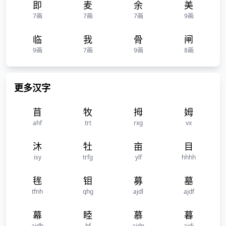
即
麦
余
美
7画
7画
7画
9画
临
我
骨
闸
9画
7画
9画
8画
更多汉字
苜
牧
拇
姆
ahf
trt
rxg
vx
沐
牡
亩
目
isy
trfg
ylf
hhhh
毪
钼
募
墓
tfnh
qhg
ajdl
ajdf
幕
睦
慕
暮
ajdh
hf
ajdn
ajdj