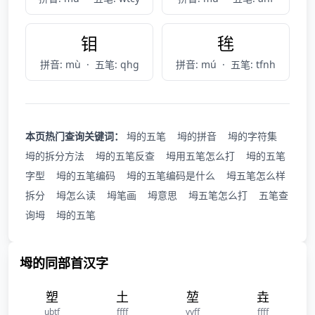
钼
毪
拼音: mù
·
五笔: qhg
拼音: mú
·
五笔: tfnh
本页热门查询关键词：
坶的五笔
坶的拼音
坶的字符集
坶的拆分方法
坶的五笔反查
坶用五笔怎么打
坶的五笔
字型
坶的五笔编码
坶的五笔编码是什么
坶五笔怎么样
拆分
坶怎么读
坶笔画
坶意思
坶五笔怎么打
五笔查
询坶
坶的五笔
坶的同部首汉字
塑
土
堃
垚
ubtf
ffff
yyff
ffff