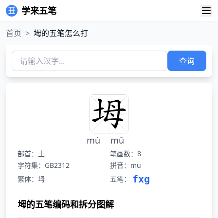
学来五笔
首页
>
坶的五笔怎么打
查询
mù
mǔ
部首：土
笔画数：8
字符集：GB2312
拼音：mu
fxg
繁体：坶
五笔：
坶的五笔编码和拆分图解