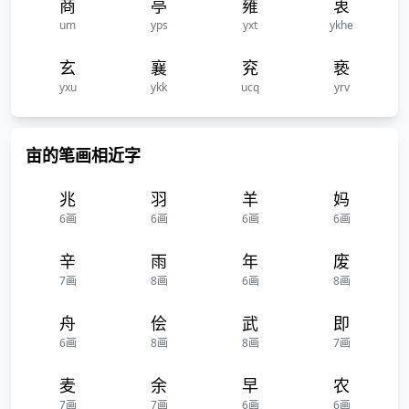
商
亭
雍
衷
um
yps
yxt
ykhe
玄
襄
兖
亵
yxu
ykk
ucq
yrv
亩的笔画相近字
兆
羽
羊
妈
6画
6画
6画
6画
辛
雨
年
废
7画
8画
6画
8画
舟
侩
武
即
6画
8画
8画
7画
麦
余
早
农
7画
7画
6画
6画