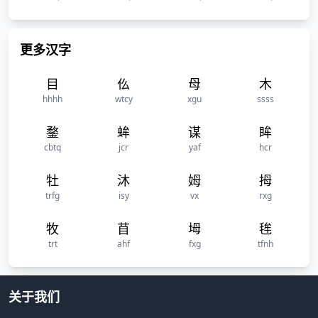
更多汉字
目
仫
母
木
hhhh
wtcy
xgu
ssss
鍪
蛑
谋
眸
cbtq
jcr
yaf
hcr
牡
沐
姆
拇
trfg
isy
vx
rxg
牧
苜
坶
毪
trt
ahf
fxg
tfnh
关于我们