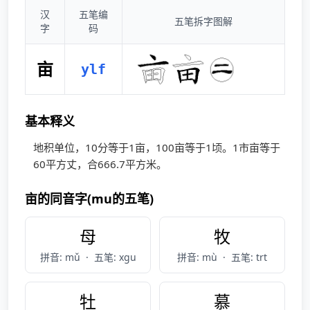
汉
五笔编
五笔拆字图解
字
码
亩
ylf
基本释义
地积单位，10分等于1亩，100亩等于1顷。1市亩等于
60平方丈，合666.7平方米。
亩的同音字(mu的五笔)
母
牧
拼音: mǔ
·
五笔: xgu
拼音: mù
·
五笔: trt
牡
慕