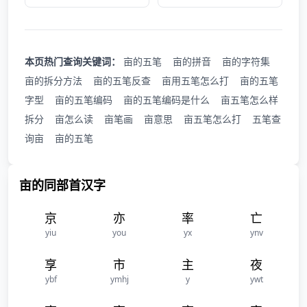
本页热门查询关键词：
亩的五笔
亩的拼音
亩的字符集
亩的拆分方法
亩的五笔反查
亩用五笔怎么打
亩的五笔
字型
亩的五笔编码
亩的五笔编码是什么
亩五笔怎么样
拆分
亩怎么读
亩笔画
亩意思
亩五笔怎么打
五笔查
询亩
亩的五笔
亩的同部首汉字
京
亦
率
亡
yiu
you
yx
ynv
享
市
主
夜
ybf
ymhj
y
ywt