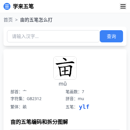
学来五笔
首页
>
亩的五笔怎么打
查询
mǔ
部首：亠
笔画数：7
字符集：GB2312
拼音：mu
ylf
繁体：畝
五笔：
亩的五笔编码和拆分图解