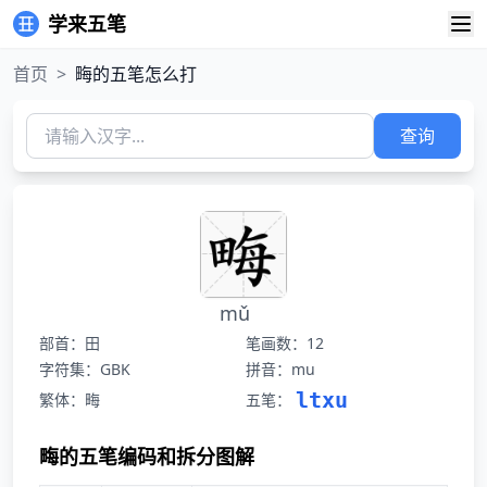
学来五笔
首页
>
畮的五笔怎么打
查询
mǔ
部首：田
笔画数：12
字符集：GBK
拼音：mu
ltxu
繁体：畮
五笔：
畮的五笔编码和拆分图解