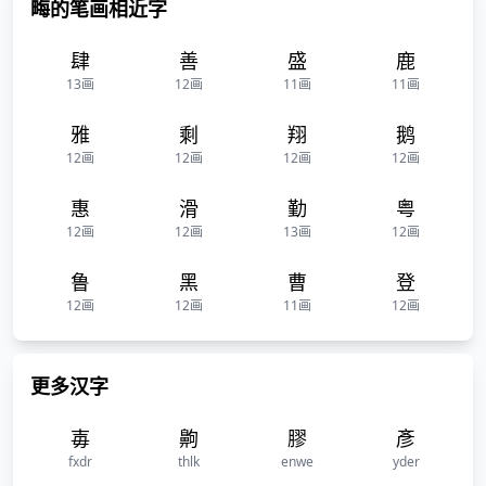
畮的笔画相近字
肆
善
盛
鹿
13画
12画
11画
11画
雅
剩
翔
鹅
12画
12画
12画
12画
惠
滑
勤
粤
12画
12画
13画
12画
鲁
黑
曹
登
12画
12画
11画
12画
更多汉字
毐
齁
膠
彥
fxdr
thlk
enwe
yder