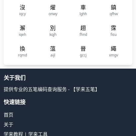
沒
燿
車
鎮
iqcy
onwy
lghh
qfhw
澥
別
趐
霂
iqeh
kqjh
fhnd
fisu
換
蕰
晉
繩
rqmd
aijl
gccj
xmgv
关于我们
提供专业的五笔编码查询服务 - 【学来五笔】
快速链接
首页
关于
学来教程
|
学来工具