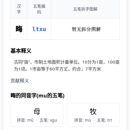
汉
五笔编
五笔拆字图解
字
码
畮
ltxu
基本释义
古同“亩”，市制土地面积计量单位。10分为1亩，100亩
为1顷。1市亩等于60平方丈，约合；7平方米
贡献释义
畮的同音字(mu的五笔)
母
牧
拼音: mǔ
·
五笔: xgu
拼音: mù
·
五笔: trt