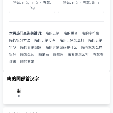
拼音: mù， mǔ
·
五笔:
拼音: mú
·
五笔: tfnh
fxg
本页热门查询关键词：
畮的五笔
畮的拼音
畮的字符集
畮的拆分方法
畮的五笔反查
畮用五笔怎么打
畮的五笔
字型
畮的五笔编码
畮的五笔编码是什么
畮五笔怎么样
拆分
畮怎么读
畮笔画
畮意思
畮五笔怎么打
五笔查
询畮
畮的五笔
畮的同部首汉字
畄
ilf